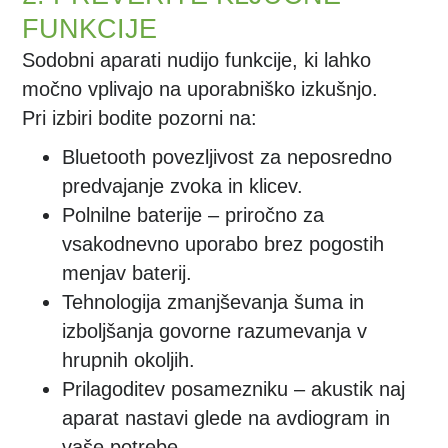
FUNKCIJE
Sodobni aparati nudijo funkcije, ki lahko
močno vplivajo na uporabniško izkušnjo.
Pri izbiri bodite pozorni na:
Bluetooth povezljivost
za neposredno
predvajanje zvoka in klicev.
Polnilne baterije
– priročno za
vsakodnevno uporabo brez pogostih
menjav baterij.
Tehnologija zmanjševanja šuma
in
izboljšanja govorne razumevanja v
hrupnih okoljih.
Prilagoditev posamezniku
– akustik naj
aparat nastavi glede na avdiogram in
vaše potrebe.