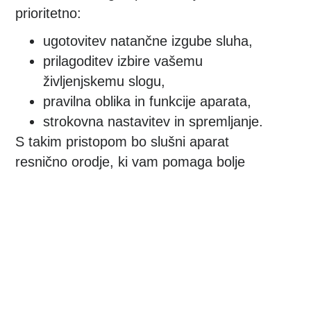
prioritetno:
ugotovitev natančne izgube sluha,
prilagoditev izbire vašemu
življenjskemu slogu,
pravilna oblika in funkcije aparata,
strokovna nastavitev in spremljanje.
S takim pristopom bo slušni aparat
resnično orodje, ki vam pomaga bolje
slišati — ne le naprava, ki jo imate.
POTREBUJETE POMOČ?
Oglasite se in potrudili se bomo, da
poiščemo najboljšo rešitev za vaše težave.