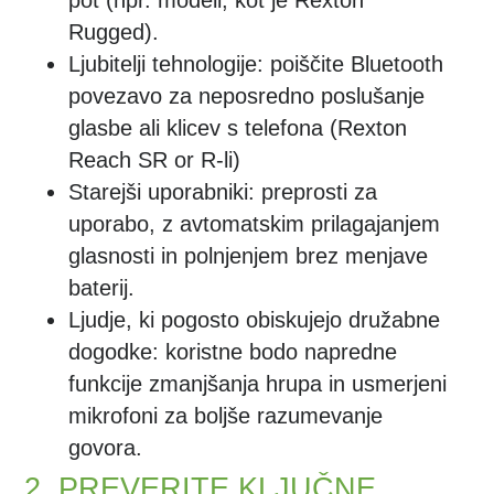
pot (npr. modeli, kot je Rexton
Rugged).
Ljubitelji tehnologije
: poiščite Bluetooth
povezavo za neposredno poslušanje
glasbe ali klicev s telefona (Rexton
Reach SR or R-li)
Starejši uporabniki
: preprosti za
uporabo, z avtomatskim prilagajanjem
glasnosti in polnjenjem brez menjave
baterij.
Ljudje, ki pogosto obiskujejo družabne
dogodke
: koristne bodo napredne
funkcije zmanjšanja hrupa in usmerjeni
mikrofoni za boljše razumevanje
govora.
2. PREVERITE KLJUČNE