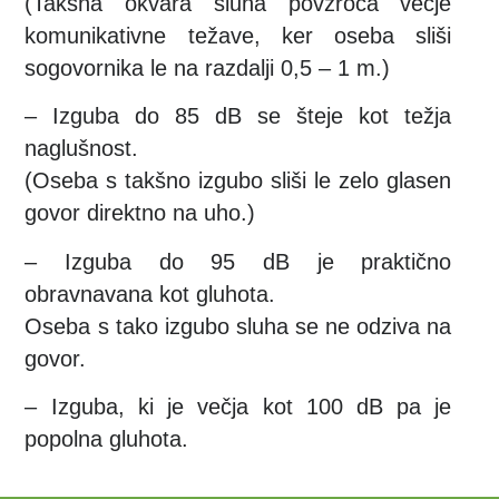
(Takšna okvara sluha povzroča večje
komunikativne težave, ker oseba sliši
sogovornika le na razdalji 0,5 – 1 m.)
– Izguba do 85 dB se šteje kot težja
naglušnost.
(Oseba s takšno izgubo sliši le zelo glasen
govor direktno na uho.)
– Izguba do 95 dB je praktično
obravnavana kot gluhota.
Oseba s tako izgubo sluha se ne odziva na
govor.
– Izguba, ki je večja kot 100 dB pa je
popolna gluhota.