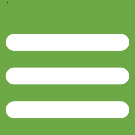
ZA-UŠESNI POLNILNI SLUŠNI APARATI