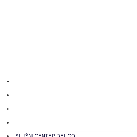
SLUŠNI CENTER DELIGO
070 502 609
info@deligo.si
Vodovodna cesta 99a, 1000 Ljubljana
SLUŠNI CENTER DELIGO