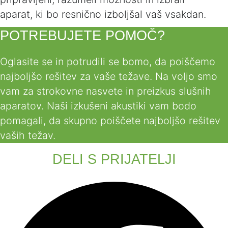
aparat, ki bo resnično izboljšal vaš vsakdan.
POTREBUJETE POMOČ?
Oglasite se in potrudili se bomo, da poiščemo
najboljšo rešitev za vaše težave. Na voljo smo
vam za strokovne nasvete in preizkus slušnih
aparatov. Naši izkušeni akustiki vam bodo
pomagali, da skupno poiščete najboljšo rešitev
vaših težav.
DELI S PRIJATELJI