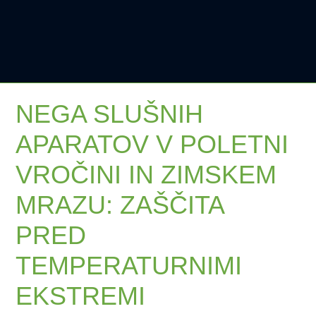
NEGA SLUŠNIH
APARATOV V POLETNI
VROČINI IN ZIMSKEM
MRAZU: ZAŠČITA
PRED
TEMPERATURNIMI
EKSTREMI