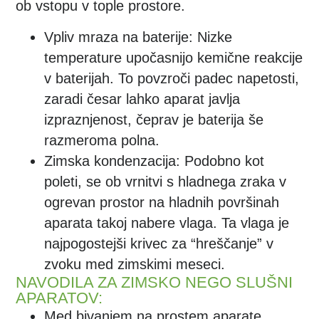
ob vstopu v tople prostore.
Vpliv mraza na baterije:
Nizke
temperature upočasnijo kemične reakcije
v baterijah. To povzroči padec napetosti,
zaradi česar lahko aparat javlja
izpraznjenost, čeprav je baterija še
razmeroma polna.
Zimska kondenzacija:
Podobno kot
poleti, se ob vrnitvi s hladnega zraka v
ogrevan prostor na hladnih površinah
aparata takoj nabere vlaga. Ta vlaga je
najpogostejši krivec za “hreščanje” v
zvoku med zimskimi meseci.
NAVODILA ZA ZIMSKO NEGO SLUŠNI
APARATOV:
Med bivanjem na prostem aparate