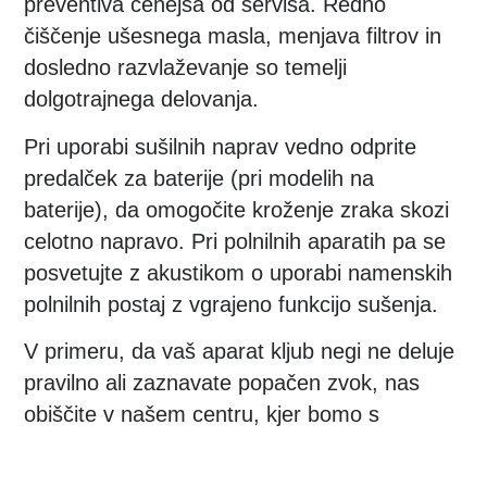
preventiva cenejša od servisa. Redno
čiščenje ušesnega masla, menjava filtrov in
dosledno razvlaževanje so temelji
dolgotrajnega delovanja.
Pri uporabi sušilnih naprav vedno odprite
predalček za baterije (pri modelih na
baterije), da omogočite kroženje zraka skozi
celotno napravo. Pri polnilnih aparatih pa se
posvetujte z akustikom o uporabi namenskih
polnilnih postaj z vgrajeno funkcijo sušenja.
V primeru, da vaš aparat kljub negi ne deluje
pravilno ali zaznavate popačen zvok, nas
obiščite v našem centru, kjer bomo s
profesionalno opremo opravili temeljit servisni
pregled in test delovanja.