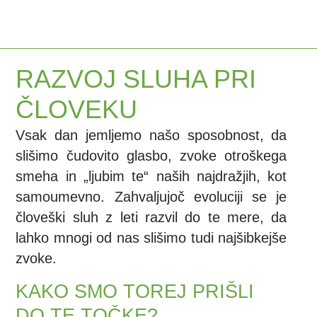
RAZVOJ SLUHA PRI
ČLOVEKU
Vsak dan jemljemo našo sposobnost, da
slišimo čudovito glasbo, zvoke otroškega
smeha in „ljubim te“ naših najdražjih, kot
samoumevno. Zahvaljujoč evoluciji se je
človeški sluh z leti razvil do te mere, da
lahko mnogi od nas slišimo tudi najšibkejše
zvoke.
KAKO SMO TOREJ PRIŠLI
DO TE TOČKE?