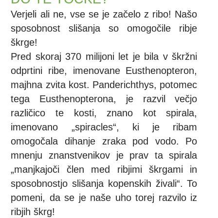
Verjeli ali ne, vse se je začelo z ribo! Našo
sposobnost slišanja so omogočile ribje
škrge!
Pred skoraj 370 milijoni let je bila v škržni
odprtini ribe, imenovane Eusthenopteron,
majhna zvita kost. Panderichthys, potomec
tega Eusthenopterona, je razvil večjo
različico te kosti, znano kot spirala,
imenovano „spiracles“, ki je ribam
omogočala dihanje zraka pod vodo. Po
mnenju znanstvenikov je prav ta spirala
„manjkajoči člen med ribjimi škrgami in
sposobnostjo slišanja kopenskih živali“. To
pomeni, da se je naše uho torej razvilo iz
ribjih škrg!