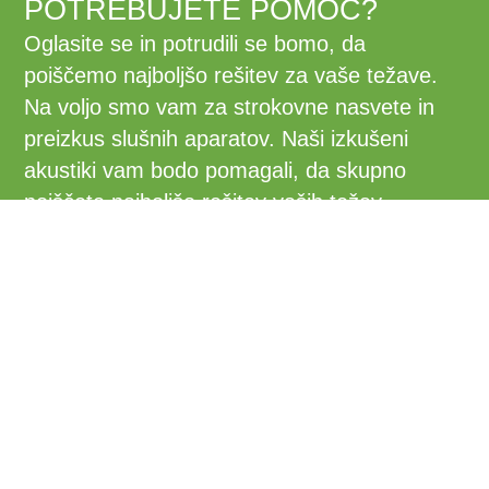
POTREBUJETE POMOČ?
Oglasite se in potrudili se bomo, da
poiščemo najboljšo rešitev za vaše težave.
Na voljo smo vam za strokovne nasvete in
preizkus slušnih aparatov. Naši izkušeni
akustiki vam bodo pomagali, da skupno
poiščete najboljšo rešitev vaših težav.
DELI S PRIJATELJI
SLUŠNI CENTER DELIGO