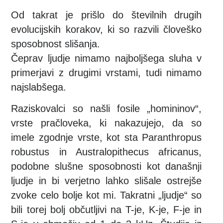
Od takrat je prišlo do številnih drugih
evolucijskih korakov, ki so razvili človeško
sposobnost slišanja.
Čeprav ljudje nimamo najboljšega sluha v
primerjavi z drugimi vrstami, tudi nimamo
najslabšega.
Raziskovalci so našli fosile „homininov“,
vrste pračloveka, ki nakazujejo, da so
imele zgodnje vrste, kot sta Paranthropus
robustus in Australopithecus africanus,
podobne slušne sposobnosti kot današnji
ljudje in bi verjetno lahko slišale ostrejše
zvoke celo bolje kot mi. Takratni „ljudje“ so
bili torej bolj občutljivi na T-je, K-je, F-je in