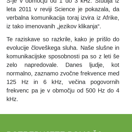
S-je v območju od 1 do 3 kHz. Študija iz
leta 2011 v reviji Science je pokazala, da
verbalna komunikacija toraj izvira iz Afrike,
iz tako imenovanih „jezikov klikanja“.
Te raziskave so razkrile, kako je prišlo do
evolucije človeškega sluha. Naše slušne in
komunikacijske sposobnosti pa so z leti še
zelo napredovale. Danes ljudje, kot
normalno, zaznamo zvočne frekvence med
125 Hz in 6 kHz, večina pogovornih
frekvenc pa je v območju od 500 Hz do 4
kHz.