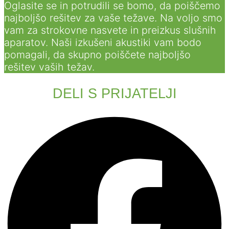
Oglasite se in potrudili se bomo, da poiščemo
najboljšo rešitev za vaše težave. Na voljo smo
vam za strokovne nasvete in preizkus slušnih
aparatov. Naši izkušeni akustiki vam bodo
pomagali, da skupno poiščete najboljšo
rešitev vaših težav.
DELI S PRIJATELJI