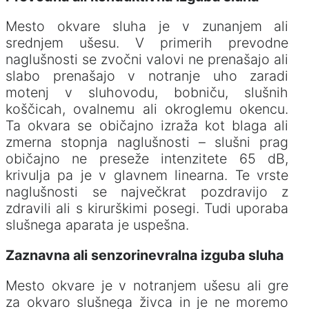
Mesto okvare sluha je v zunanjem ali
srednjem ušesu. V primerih prevodne
naglušnosti se zvočni valovi ne prenašajo ali
slabo prenašajo v notranje uho zaradi
motenj v sluhovodu, bobniču, slušnih
koščicah, ovalnemu ali okroglemu okencu.
Ta okvara se običajno izraža kot blaga ali
zmerna stopnja naglušnosti – slušni prag
običajno ne preseže intenzitete 65 dB,
krivulja pa je v glavnem linearna. Te vrste
naglušnosti se največkrat pozdravijo z
zdravili ali s kirurškimi posegi. Tudi uporaba
slušnega aparata je uspešna.
Zaznavna ali senzorinevralna izguba sluha
Mesto okvare je v notranjem ušesu ali gre
za okvaro slušnega živca in je ne moremo