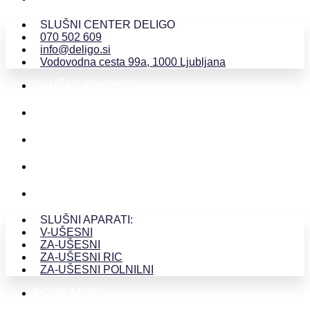
SLUŠNI CENTER DELIGO
070 502 609
info@deligo.si
Vodovodna cesta 99a, 1000 Ljubljana
SLUŠNI APARATI:
V-UŠESNI
ZA-UŠESNI
ZA-UŠESNI RIC
ZA-UŠESNI POLNILNI
SLUŠNI APARATI:
V-UŠESNI
ZA-UŠESNI
ZA-UŠESNI RIC
ZA-UŠESNI POLNILNI
POVEZAVE: