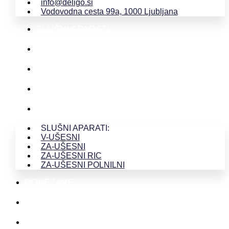
info@deligo.si
Vodovodna cesta 99a, 1000 Ljubljana
SLUŠNI APARATI:
V-UŠESNI
ZA-UŠESNI
ZA-UŠESNI RIC
ZA-UŠESNI POLNILNI
SLUŠNI APARATI:
V-UŠESNI
ZA-UŠESNI
ZA-UŠESNI RIC
ZA-UŠESNI POLNILNI
POVEZAVE:
O SLUHU
TEST SLUHA